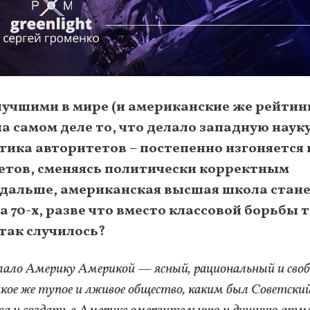
лучшими в мире (и американские же рейтин
а самом деле то, что делало западную наук
тика авторитетов – постепенно изгоняется 
етов, сменяясь политически корректным
 дальше, американская высшая школа стан
 70-х, разве что вместо классовой борьбы 
 так случилось?
лало Америку Америкой — ясный, рациональный и сво
ое же тупое и лживое общество, каким был Советски