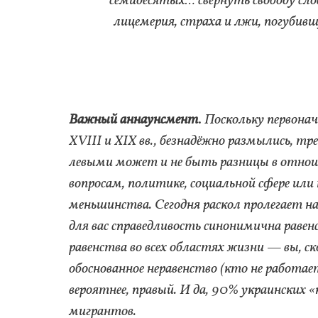
семидесятых… свернуть свободу сл
лицемерия, страха и лжи, погубив
Важный аннаунсмент
.
Поскольку первонач
XVIII и XIX вв., безнадёжно размылись, т
левыми может и не быть разницы в отнош
вопросам, политике, социальной сфере или
меньшинства. Сегодня раскол пролегает н
для вас справедливость синонимична раве
равенства во всех областях жизни — вы, ск
обоснованное неравенство (кто не работа
вероятнее, правый. И да, 90% украинских 
мигрантов.