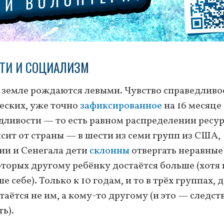
ТИ И СОЦИАЛИЗМ
на земле рождаются левыми. Чувство справедливо
еских, уже точно
зафиксированное
на 16 месяце
дливости — то есть равном распределении ресу
сит от страны — в шести из семи групп из США,
ии и Сенегала дети
склонны
отвергать неравные
торых другому ребёнку достаётся больше (хотя 
себе). Только к 10 годам, и то в трёх группах, 
таётся не им, а кому-то другому (и это — следст
ь).