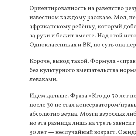
Ориентированность на равенство резул
известном каждому рассказе. Мол, н
африканскому ребёнку, который добеж
за руки и бежит вместе. Над этой ист
Одноклассниках и ВК, но суть она пе
Короче, вывод такой. Формула «справ
без культурного вмешательства норм
леваками.
Идём дальше. Фраза «Кто до 30 лет н
после 30 не стал консерватором/правы
абсолютно верна. Мозги взрослых ли
но эта разница лишь на треть зависи
30 лет — неслучайный возраст. Ожида