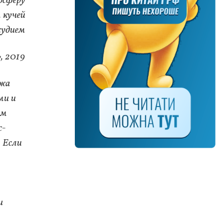
осферу
 кучей
судием
, 2019
ежа
ми и
им
с-
. Если
и