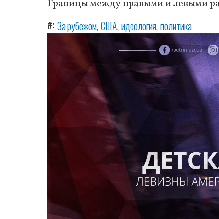
Границы между правыми и левыми ра
#
За рубежом
США
идеология
политика