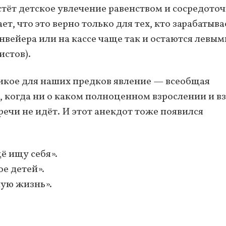
стёт детское увлечение равенством и сосредото
ет, что это верно только для тех, кто зарабатыва
вейера или на кассе чаще так и остаются левы
истов).
дикое для наших предков явление — всеобщая
 когда ни о каком полноценном взрослении и в
 речи не идёт. И этот анекдот тоже появился
щё ищу себя».
ое детей».
ную жизнь».