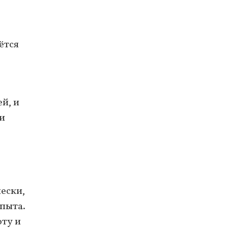
ётся
й, и
и
ески,
опыта.
оту и