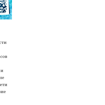
сти
рсов
 и
не
дети
вие