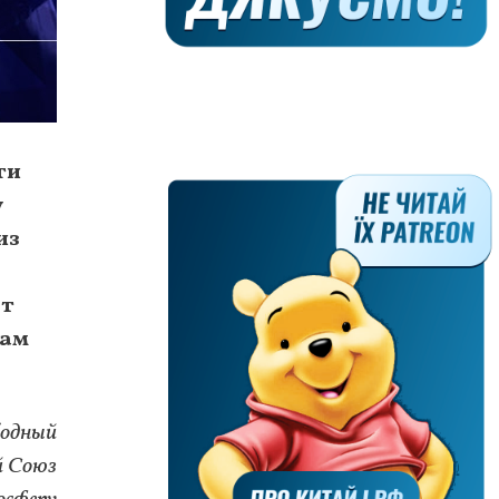
ги
у
из
ет
там
бодный
й Союз