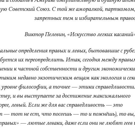
ова и создать в Америке омерзительную и душную атм
шую Советский Союз. С той же аморалкой, парткомом,
запретных тем и избирательным право
Виктор Пелевин, «Искусство легких касаний»
альные определения правых и левых, бытовавшие с руб
ребуется их переопределить. Итак, сегодня между правы
ении к частной собственности и другим экономическ
 таким недавно экзотическим вещам как экология и сек
а уровне философии, а точнее — этики справедливости
нству, и вы выступаете за достижение максимального
орее, левый. Если же для вас справедливость — это
ет — тот не ест, что посеешь — то и пожнёшь), то вы,
«правых» — лютые леваки, даже если они не любят геев 