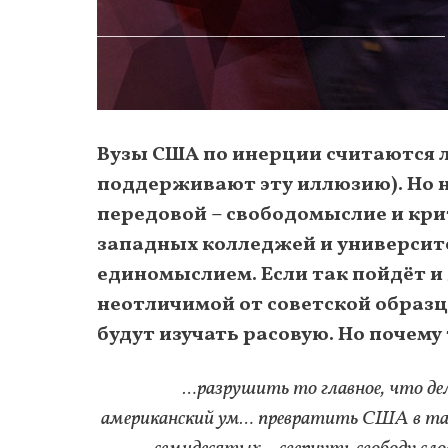
Вузы США по инерции считаются 
поддерживают эту иллюзию). Но н
передовой – свободомыслие и кри
западных колледжей и университ
единомыслием. Если так пойдёт и
неотличимой от советской образца
будут изучать расовую. Но почему
…разрушить то главное, что де
американский ум… превратить США в так