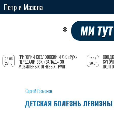
Петр и Мазепа
Перейти
к
основному
содержанию
ГРИГОРИЙ КОЗЛОВСКИЙ И ФК «РУХ»
СВОДК
09:08
17:45
ПЕРЕДАЛИ ВВК «ЗАПАД» 30
СУТОЧ
28.10
30.07
МОБИЛЬНЫХ ОГНЕВЫХ ГРУПП
ПОЛТО
Сергей Громенко
ДЕТСКАЯ БОЛЕЗНЬ ЛЕВИЗНЫ 