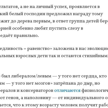
ьтатов, а не на личный успех, проявляется в
екий белый господин предложил награду тому
ит до дерева первым, в ответ группа детей бер
орией особенно любят пустить слезу в
редаёт правильно.
едливость = равенство» заложена в нас эволюцие
альных взрослых дети так и остаются стихийным
е был либералом/левым — у того нет сердца, кто
м — у того нет мозгов» затрёпана до дыр, но
бералов и консерваторов
отличаются
физиологич
т от генов, а наполовину — от индивидуального 
ется, что к этому возрасту человек получит раб