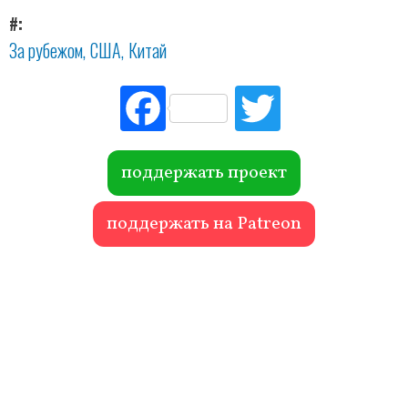
#
За рубежом
США
Китай
Fac
Tw
ebo
itte
ok
r
поддержать проект
поддержать на Patreon