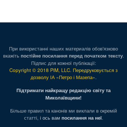
При використанні наших материалів обов'язково
вкажіть
.
постійне посилання перед початком тексту
Підпис для кожної публікації:
Copyright © 2018 PiM, LLC. Передруковується з
дозволу ІА «Петро і Мазепа»
.
Підтримати найкращу редакцію світу та
Миколаївщини!
Більше правил та канонів ми виклали в окремій
статті,
і ось вам
.
посилання на неї