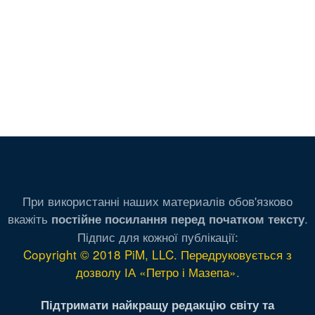
При використанні наших материалів обов'язково
вкажіть
.
постійне посилання перед початком тексту
Підпис для кожної публікації:
Copyright © 2018 PiM, LLC. Передруковується з
дозволу ІА «Петро і Мазепа»
.
Підтримати найкращу редакцію світу та