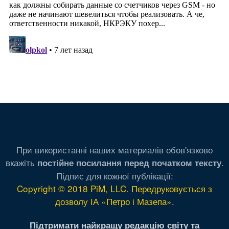
При використанні наших материалів обов'язково
вкажіть
.
постійне посилання перед початком тексту
Підпис для кожної публікації:
Copyright © 2018 PiM, LLC. Передруковується з
дозволу ІА «Петро і Мазепа»
.
Підтримати найкращу редакцію світу та