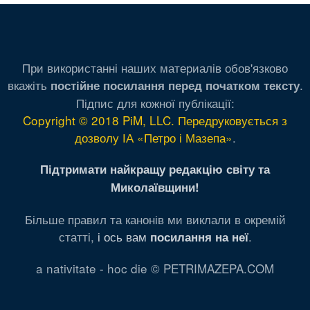
При використанні наших материалів обов'язково
вкажіть
.
постійне посилання перед початком тексту
Підпис для кожної публікації:
Copyright © 2018 PiM, LLC. Передруковується з
дозволу ІА «Петро і Мазепа»
.
Підтримати найкращу редакцію світу та
Миколаївщини!
Більше правил та канонів ми виклали в окремій
статті,
і ось вам
.
посилання на неї
a nativitate - hoc die © PETRIMAZEPA.COM