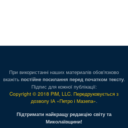
При використанні наших материалів обов'язково
вкажіть
.
постійне посилання перед початком тексту
Підпис для кожної публікації:
Copyright © 2018 PiM, LLC. Передруковується з
дозволу ІА «Петро і Мазепа»
.
Підтримати найкращу редакцію світу та
Миколаївщини!