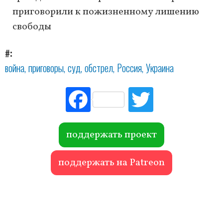
приговорили к пожизненному лишению
свободы
#
война
приговоры
суд
обстрел
Россия
Украина
Fac
Tw
ebo
itte
ok
r
поддержать проект
поддержать на Patreon