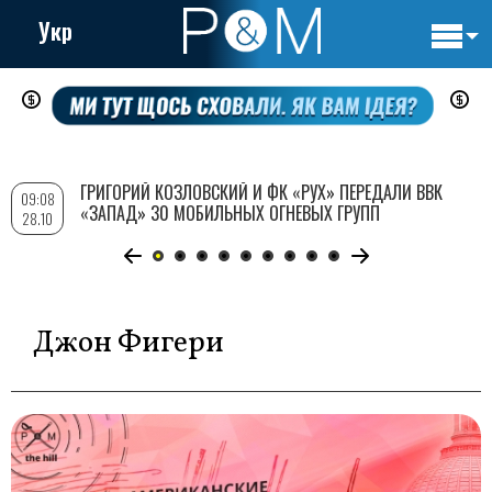
Укр
Основн
Перейти
навигац
к
основному
содержанию
ГРИГОРИЙ КОЗЛОВСКИЙ И ФК «РУХ» ПЕРЕДАЛИ ВВК
09:08
«ЗАПАД» 30 МОБИЛЬНЫХ ОГНЕВЫХ ГРУПП
28.10
Джон Фигери