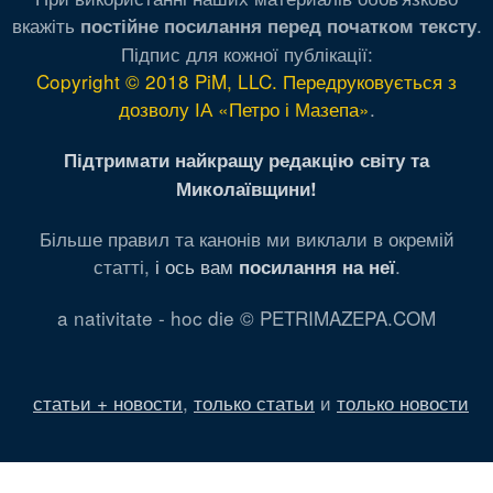
вкажіть
.
постійне посилання перед початком тексту
Підпис для кожної публікації:
Copyright © 2018 PiM, LLC. Передруковується з
дозволу ІА «Петро і Мазепа»
.
Підтримати найкращу редакцію світу та
Миколаївщини!
Більше правил та канонів ми виклали в окремій
статті,
і ось вам
.
посилання на неї
a nativitate - hoc die © PETRIMAZEPA.COM
статьи + новости
,
только статьи
и
только новости