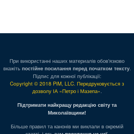
При використанні наших материалів обов'язково
вкажіть
.
постійне посилання перед початком тексту
Підпис для кожної публікації:
Copyright © 2018 PiM, LLC. Передруковується з
дозволу ІА «Петро і Мазепа»
.
Підтримати найкращу редакцію світу та
Миколаївщини!
Більше правил та канонів ми виклали в окремій
статті,
і ось вам
.
посилання на неї