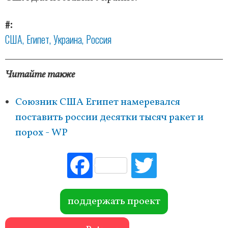
#
США
Египет
Украина
Россия
Читайте также
Союзник США Египет намеревался
поставить россии десятки тысяч ракет и
порох - WP
Fac
Tw
ebo
itte
ok
r
поддержать проект