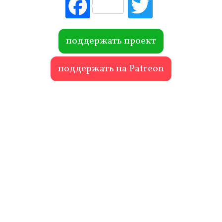
Fac
Tw
ebo
itte
ok
r
поддержать проект
поддержать на Patreon