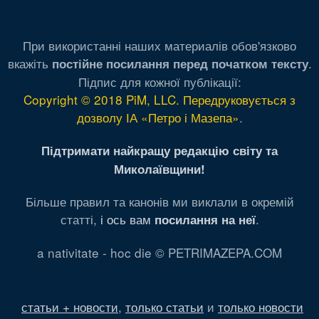
При використанні наших материалів обов'язково
вкажіть
.
постійне посилання перед початком тексту
Підпис для кожної публікації:
Copyright © 2018 PiM, LLC. Передруковується з
дозволу ІА «Петро і Мазепа»
.
Підтримати найкращу редакцію світу та
Миколаївщини!
Більше правил та канонів ми виклали в окремій
статті,
і ось вам
.
посилання на неї
a nativitate - hoc die © PETRIMAZEPA.COM
статьи + новости
,
только статьи
и
только новости