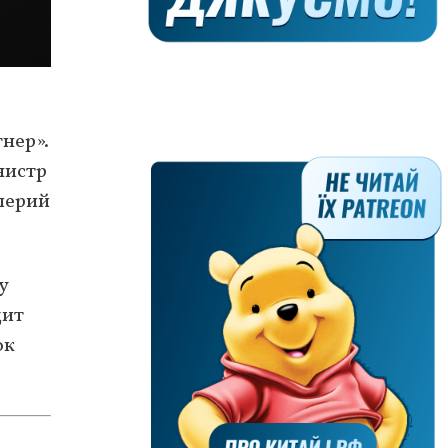
нер».
нистр
лерий
у
дит
ок