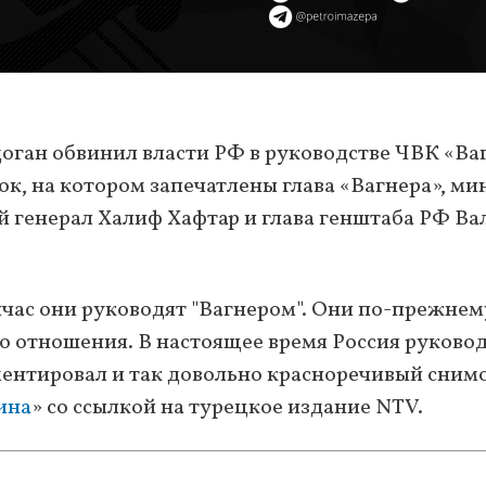
ган обвинил власти РФ в руководстве ЧВК «Ваг
ок, на котором запечатлены глава «Вагнера», ми
 генерал Халиф Хафтар и глава генштаба РФ Ва
час они руководят "Вагнером". Они по-прежнем
го отношения. В настоящее время Россия руково
ментировал и так довольно красноречивый сним
ина
» со ссылкой на турецкое издание NTV.