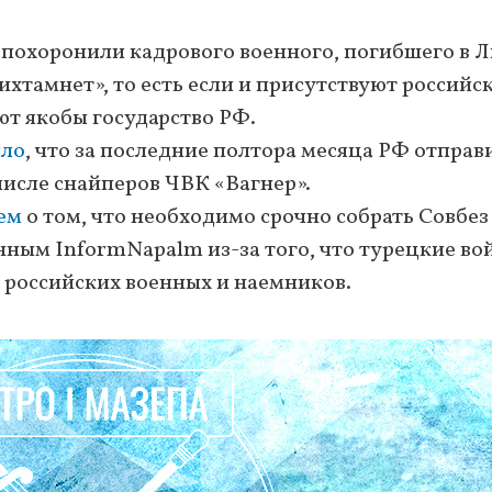
 похоронили кадрового военного, погибшего в Л
хтамнет», то есть если и присутствуют российс
ют якобы государство РФ.
ло
, что за последние полтора месяца РФ отправ
числе снайперов ЧВК «Вагнер».
ем
о том, что необходимо срочно собрать Совбе
анным InformNapalm из-за того, что турецкие во
 российских военных и наемников.