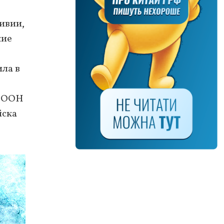
ивии,
кие
ила в
з ООН
йска