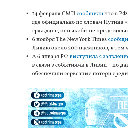
14 февраля СМИ
сообщили
что в РФ
где официально по словам Путина «и
граждане, они якобы не представля
6 ноября The New York Times
сообщи
Ливию около 200 наемников, в том 
А 6 января РФ
выступила с заявлени
в связи з событиями в Ливии – по д
обеспечили серьезные потери среди