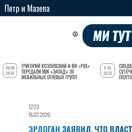
Петр и Мазепа
Перейти
к
основному
содержанию
ГРИГОРИЙ КОЗЛОВСКИЙ И ФК «РУХ»
СВОДК
09:08
17:45
ПЕРЕДАЛИ ВВК «ЗАПАД» 30
СУТОЧ
28.10
30.07
МОБИЛЬНЫХ ОГНЕВЫХ ГРУПП
ПОЛТО
12:23
16.02.2020
ЭРДОГАН ЗАЯВИЛ, ЧТО ВЛАС