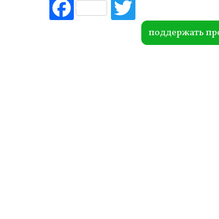
Fac
Tw
ebo
itte
ok
r
поддержать пр