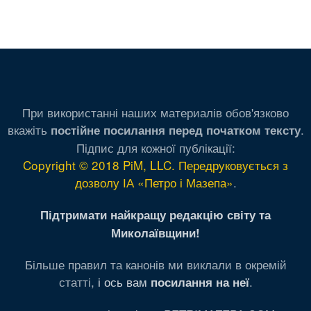
При використанні наших материалів обов'язково
вкажіть
.
постійне посилання перед початком тексту
Підпис для кожної публікації:
Copyright © 2018 PiM, LLC. Передруковується з
дозволу ІА «Петро і Мазепа»
.
Підтримати найкращу редакцію світу та
Миколаївщини!
Більше правил та канонів ми виклали в окремій
статті,
і ось вам
.
посилання на неї