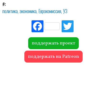
#
политика
экономика
Еврокомиссия
УЗ
Fac
Tw
ebo
itte
ok
r
поддержать проект
поддержать на Patreon