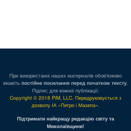
При використанні наших материалів обов'язково
вкажіть
.
постійне посилання перед початком тексту
Підпис для кожної публікації:
Copyright © 2018 PiM, LLC. Передруковується з
дозволу ІА «Петро і Мазепа»
.
Підтримати найкращу редакцію світу та
Миколаївщини!