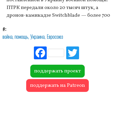
поставленной в Украину военной помощи.
ПТРК передали около 20 тысяч штук, а
дронов-камикадзе Switchblade — более 700
#
война
помощь
Украина
Евросоюз
Fac
Tw
ebo
itte
ok
r
поддержать проект
поддержать на Patreon