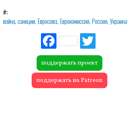
#
война
санкции
Евросоюз
Еврокомиссия
Россия
Украина
Fac
Tw
ebo
itte
ok
r
поддержать проект
поддержать на Patreon