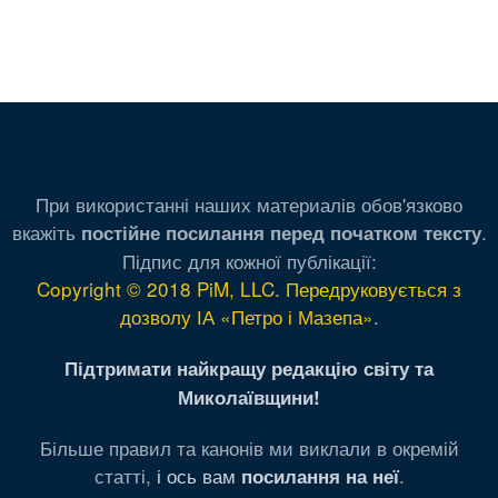
При використанні наших материалів обов'язково
вкажіть
.
постійне посилання перед початком тексту
Підпис для кожної публікації:
Copyright © 2018 PiM, LLC. Передруковується з
дозволу ІА «Петро і Мазепа»
.
Підтримати найкращу редакцію світу та
Миколаївщини!
Більше правил та канонів ми виклали в окремій
статті,
і ось вам
.
посилання на неї