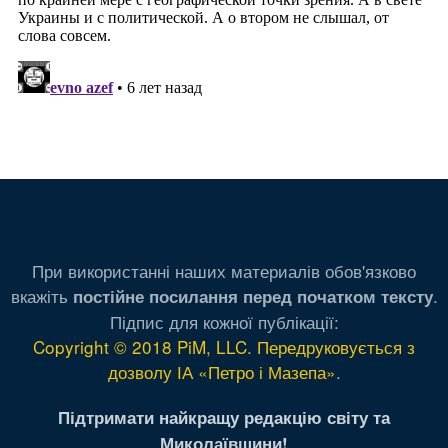
При використанні наших материалів обов'язково
вкажіть
.
постійне посилання перед початком тексту
Підпис для кожної публікації:
Copyright © 2018 PiM, LLC. Передруковується з
дозволу ІА «Петро і Мазепа»
.
Підтримати найкращу редакцію світу та
Миколаївщини!