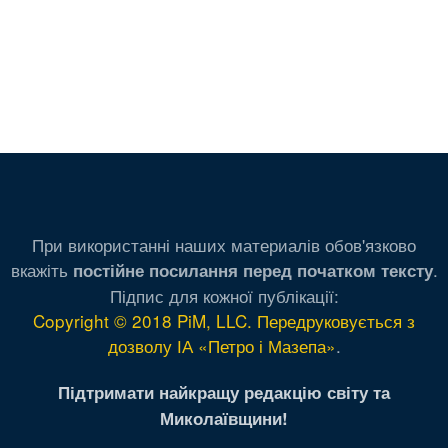
При використанні наших материалів обов'язково
вкажіть
.
постійне посилання перед початком тексту
Підпис для кожної публікації:
Copyright © 2018 PiM, LLC. Передруковується з
дозволу ІА «Петро і Мазепа»
.
Підтримати найкращу редакцію світу та
Миколаївщини!