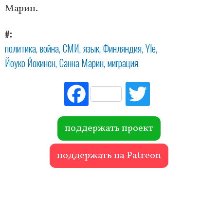
Марин.
#
политика
война
СМИ
язык
Финляндия
Yle
Йоуко Йокинен
Санна Марин
миграция
Fac
Tw
ebo
itte
ok
r
поддержать проект
поддержать на Patreon