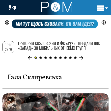
Укр
Основн
Перейти
навигац
к
основному
содержанию
ГРИГОРИЙ КОЗЛОВСКИЙ И ФК «РУХ» ПЕРЕДАЛИ ВВК
09:08
«ЗАПАД» 30 МОБИЛЬНЫХ ОГНЕВЫХ ГРУПП
28.10
Гала Скляревська