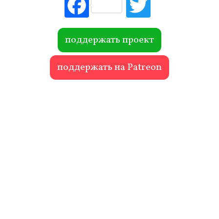
Fac
Tw
ebo
itte
ok
r
поддержать проект
поддержать на Patreon