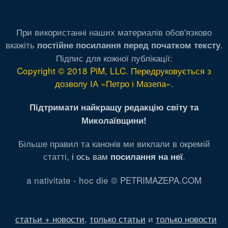
При використанні наших материалів обов'язково
вкажіть
.
постійне посилання перед початком тексту
Підпис для кожної публікації:
Copyright © 2018 PiM, LLC. Передруковується з
дозволу ІА «Петро і Мазепа»
.
Підтримати найкращу редакцію світу та
Миколаївщини!
Більше правил та канонів ми виклали в окремій
статті,
і ось вам
.
посилання на неї
a nativitate - hoc die © PETRIMAZEPA.COM
статьи + новости
,
только статьи
и
только новости