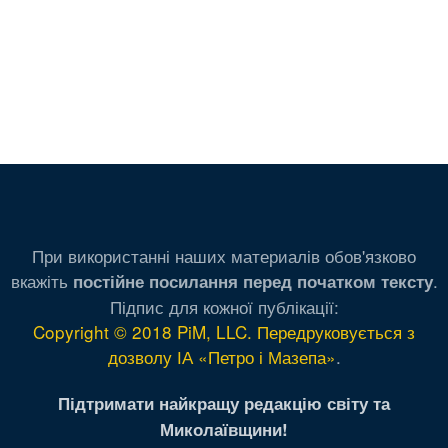
При використанні наших материалів обов'язково
вкажіть
.
постійне посилання перед початком тексту
Підпис для кожної публікації:
Copyright © 2018 PiM, LLC. Передруковується з
дозволу ІА «Петро і Мазепа»
.
Підтримати найкращу редакцію світу та
Миколаївщини!