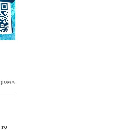
ером».
 то