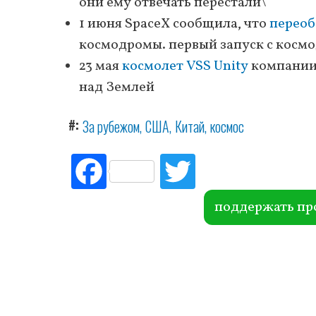
они ему отвечать перестали\
1 июня SpaceX сообщила, что
переоб
космодромы. первый запуск с космо
23 мая
космолет VSS Unity
компании V
над Землей
#
За рубежом
США
Китай
космос
Fac
Tw
ebo
itte
ok
r
поддержать пр