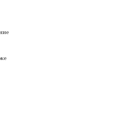
ние
оже