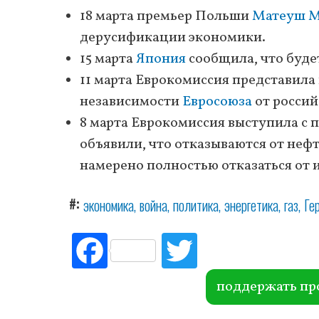
18 марта премьер Польши
Матеуш М
дерусификации экономики.
15 марта
Япония
сообщила, что будет
11 марта Еврокомиссия представил
независимости
Евросоюза
от россий
8 марта Еврокомиссия выступила с
объявили, что отказываются от нефт
намерено полностью отказаться от 
#
экономика
война
политика
энергетика
газ
Ге
Fac
Tw
ebo
itte
ok
r
поддержать пр