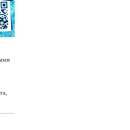
ными
та,