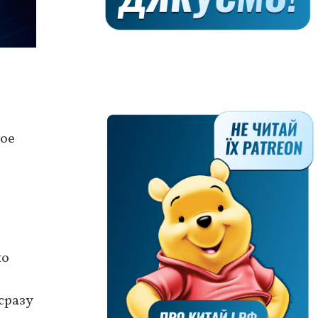
ное
но
сразу