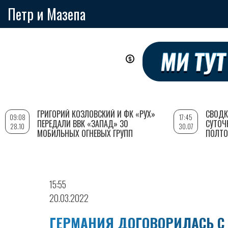
Петр и Мазепа
Перейти
к
основному
содержанию
ГРИГОРИЙ КОЗЛОВСКИЙ И ФК «РУХ»
СВОДК
09:08
17:45
ПЕРЕДАЛИ ВВК «ЗАПАД» 30
СУТОЧ
28.10
30.07
МОБИЛЬНЫХ ОГНЕВЫХ ГРУПП
ПОЛТО
15:55
20.03.2022
ГЕРМАНИЯ ДОГОВОРИЛАСЬ С 