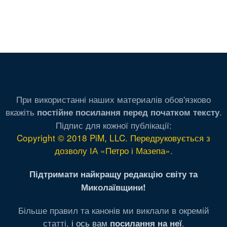
При використанні наших материалів обов'язково
вкажіть
.
постійне посилання перед початком тексту
Підпис для кожної публікації:
Copyright © 2018 PiM, LLC. Передруковується з
дозволу ІА «Петро і Мазепа»
.
Підтримати найкращу редакцію світу та
Миколаївщини!
Більше правил та канонів ми виклали в окремій
статті,
і ось вам
.
посилання на неї