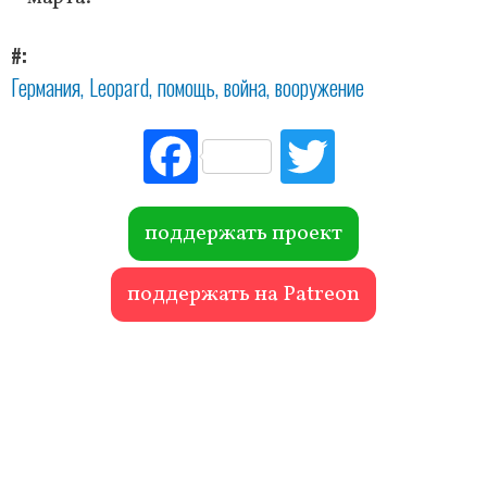
#
Германия
Leopard
помощь
война
вооружение
Fac
Tw
ebo
itte
ok
r
поддержать проект
поддержать на Patreon