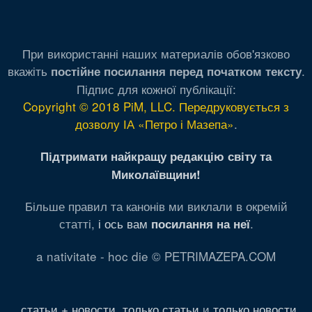
При використанні наших материалів обов'язково
вкажіть
.
постійне посилання перед початком тексту
Підпис для кожної публікації:
Copyright © 2018 PiM, LLC. Передруковується з
дозволу ІА «Петро і Мазепа»
.
Підтримати найкращу редакцію світу та
Миколаївщини!
Більше правил та канонів ми виклали в окремій
статті,
і ось вам
.
посилання на неї
a nativitate - hoc die © PETRIMAZEPA.COM
статьи + новости
,
только статьи
и
только новости