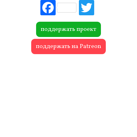
Fac
Tw
ebo
itte
ok
r
поддержать проект
поддержать на Patreon