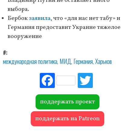
Владимир Путин не оставляет иного
выбора.
Бербок
заявила
, что «для нас нет табу» и
Германия предоставит Украине тяжелое
вооружение
#
международная политика
МИД
Германия
Харьков
Fac
Tw
ebo
itte
ok
r
поддержать проект
поддержать на Patreon