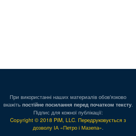
При використанні наших материалів обов'язково
вкажіть
.
постійне посилання перед початком тексту
Підпис для кожної публікації:
Copyright © 2018 PiM, LLC. Передруковується з
дозволу ІА «Петро і Мазепа»
.