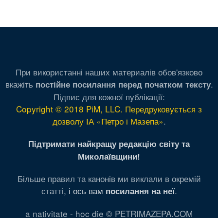
При використанні наших материалів обов'язково
вкажіть
.
постійне посилання перед початком тексту
Підпис для кожної публікації:
Copyright © 2018 PiM, LLC. Передруковується з
дозволу ІА «Петро і Мазепа»
.
Підтримати найкращу редакцію світу та
Миколаївщини!
Більше правил та канонів ми виклали в окремій
статті,
і ось вам
.
посилання на неї
a nativitate - hoc die © PETRIMAZEPA.COM