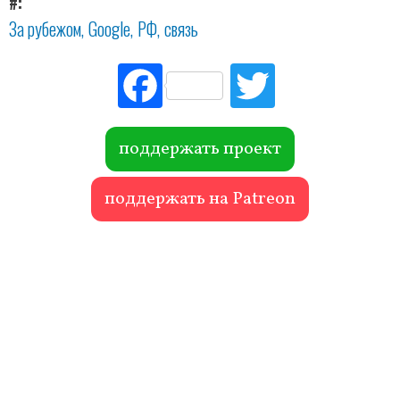
#
За рубежом
Google
РФ
связь
Fac
Tw
ebo
itte
ok
r
поддержать проект
поддержать на Patreon