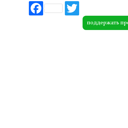
Fac
Tw
ebo
itte
ok
r
поддержать пр