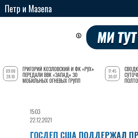
Петр и Мазепа
Перейти
к
основному
содержанию
ГРИГОРИЙ КОЗЛОВСКИЙ И ФК «РУХ»
СВОДК
09:08
17:45
ПЕРЕДАЛИ ВВК «ЗАПАД» 30
СУТОЧ
28.10
30.07
МОБИЛЬНЫХ ОГНЕВЫХ ГРУПП
ПОЛТО
15:03
22.12.2021
ГОСДЕП США ПОДДЕРЖАЛ ПР