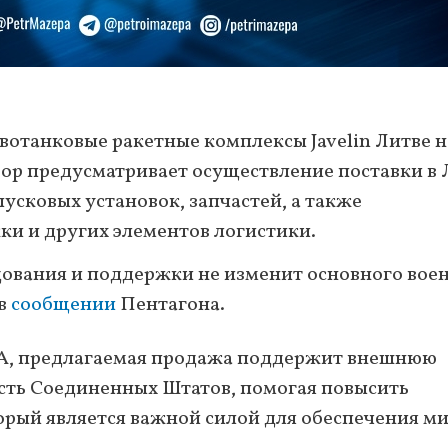
отанковые ракетные комплексы Javelin Литве н
вор предусматривает осуществление поставки в 
усковых установок, запчастей, а также
и и других элементов логистики.
ования и поддержки не изменит основного вое
 в
сообщении
Пентагона.
ША, предлагаемая продажа поддержит внешнюю
сть Соединенных Штатов, помогая повысить
орый является важной силой для обеспечения ми