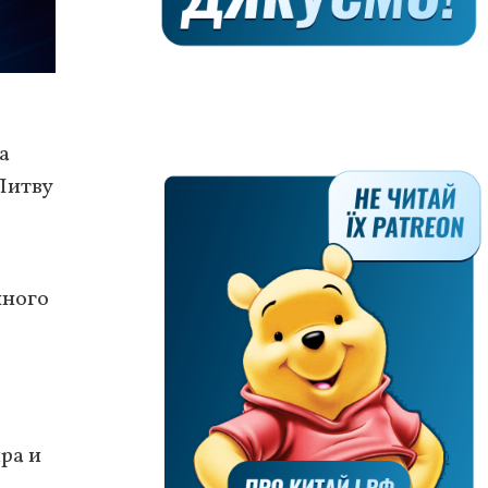
а
Литву
нного
ра и