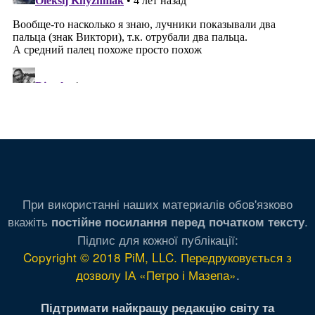
При використанні наших материалів обов'язково
вкажіть
.
постійне посилання перед початком тексту
Підпис для кожної публікації:
Copyright © 2018 PiM, LLC. Передруковується з
дозволу ІА «Петро і Мазепа»
.
Підтримати найкращу редакцію світу та