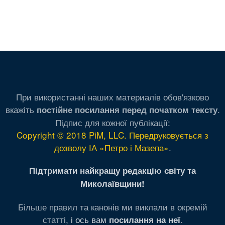
При використанні наших материалів обов'язково
вкажіть
.
постійне посилання перед початком тексту
Підпис для кожної публікації:
Copyright © 2018 PiM, LLC. Передруковується з
дозволу ІА «Петро і Мазепа»
.
Підтримати найкращу редакцію світу та
Миколаївщини!
Більше правил та канонів ми виклали в окремій
статті,
і ось вам
.
посилання на неї