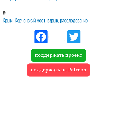
#
Крым
Керченский мост
взрыв
расследование
Fac
Tw
ebo
itte
ok
r
поддержать проект
поддержать на Patreon