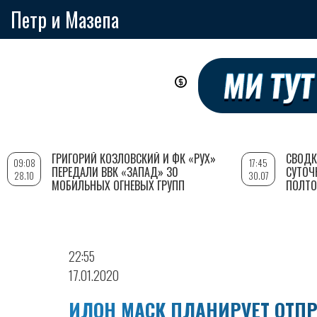
Петр и Мазепа
Перейти
к
основному
содержанию
ГРИГОРИЙ КОЗЛОВСКИЙ И ФК «РУХ»
СВОДК
09:08
17:45
ПЕРЕДАЛИ ВВК «ЗАПАД» 30
СУТОЧ
28.10
30.07
МОБИЛЬНЫХ ОГНЕВЫХ ГРУПП
ПОЛТО
22:55
17.01.2020
ИЛОН МАСК ПЛАНИРУЕТ ОТП