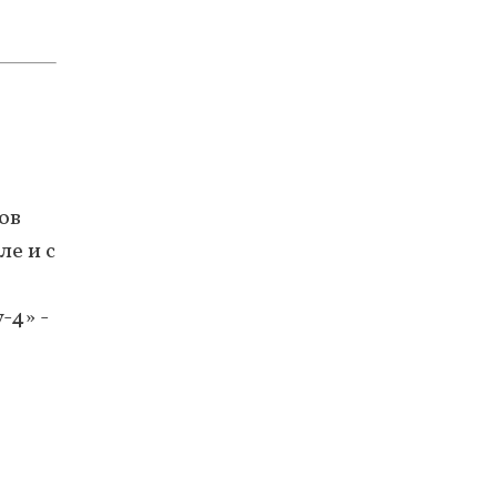
ов
ле и с
-4» -