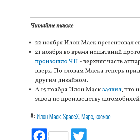
Читайте также
22 ноября Илон Маск презентовал св
21 ноября во время испытаний прот
произошло ЧП
- верхняя часть аппа
вверх. По словам Маска теперь прид
другим дизайном.
А 15 ноября Илон Маск
заявил
, что 
завод по производству автомобилей
#
Илон Маск
SpaceX
Марс
космос
Fac
Tw