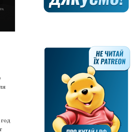
е
ля
 год
т