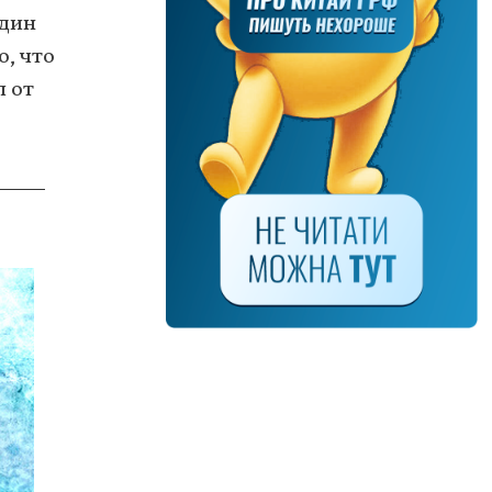
Один
о, что
л от