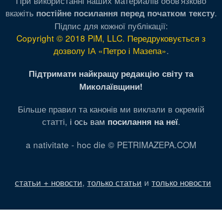
При використанні наших материалів обов'язково
вкажіть
.
постійне посилання перед початком тексту
Підпис для кожної публікації:
Copyright © 2018 PiM, LLC. Передруковується з
дозволу ІА «Петро і Мазепа»
.
Підтримати найкращу редакцію світу та
Миколаївщини!
Більше правил та канонів ми виклали в окремій
статті,
і ось вам
.
посилання на неї
a nativitate - hoc die © PETRIMAZEPA.COM
статьи + новости
,
только статьи
и
только новости