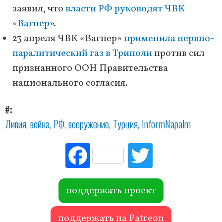
заявил, что
власти РФ руководят ЧВК
«Вагнер
».
23 апреля ЧВК «Вагнер»
применила нервно-
паралитический газ в Триполи
против сил
признанного ООН Правительства
национального согласия.
#
Ливия
война
РФ
вооружение
Турция
InformNapalm
Fac
Tw
ebo
itte
ok
r
поддержать проект
поддержать на Patreon