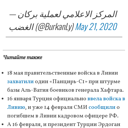
— المركز الاعلامي لعملية بركان
الغضب (@BurkanLy)
May 21, 2020
Читайте также
18 мая правительственные войска в Ливии
захватили
один «Панцирь-С1» при штурме
базы Аль-Ватия боевиков генерала Хафтара.
16 января Турция официально
ввела войска в
Ливию
, и уже 14 февраля СМИ
сообщили
о
погибшем в Ливии кадровом офицере РФ.
А 16 февраля, и президент Турции Эрдоган