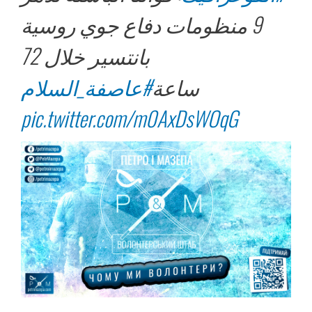
9 منظومات دفاع جوي روسية
بانتسير خلال 72
ساعة
#عاصفة_السلام
pic.twitter.com/m0AxDsWOqG