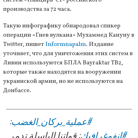
систем «Панцирь-С1» российского
производства за 72 часа.
Такую инфографику обнародовал спикер
операции «Гнев вулкана» Мухаммед Кануну в
Twitter, пишет
Informnapalm
. Издание
уточняет, что для уничтожения этих систем в
Ливии используются БПЛА Bayraktar TB2,
которые также находятся на вооружении
украинской армии, но не используются на
Донбассе.
:
#عملية_بركان_الغضب
#انفوغرافيك
: قواتنا الباسلة تدمر