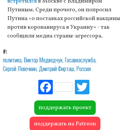
встретился
в Москве с Владимиром
Путиным. Среди прочего, он попросил
Путина «о поставках российской вакцины
против коронавируса в Украину» - так
сообщили медиа страны-агрессора.
#
политика
Виктор Медведчук
Госавиаслужба
Сергей Левочкин
Дмитрий Фирташ
Россия
Fac
Tw
ebo
itte
ok
r
поддержать проект
поддержать на Patreon