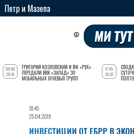
Петр и Мазепа
Перейти
к
основному
содержанию
ГРИГОРИЙ КОЗЛОВСКИЙ И ФК «РУХ»
СВОДК
09:08
17:45
ПЕРЕДАЛИ ВВК «ЗАПАД» 30
СУТОЧ
28.10
30.07
МОБИЛЬНЫХ ОГНЕВЫХ ГРУПП
ПОЛТО
18:45
25.04.2019
ИНВЕСТИЦИИ ОТ ЕБРР В ЭКО