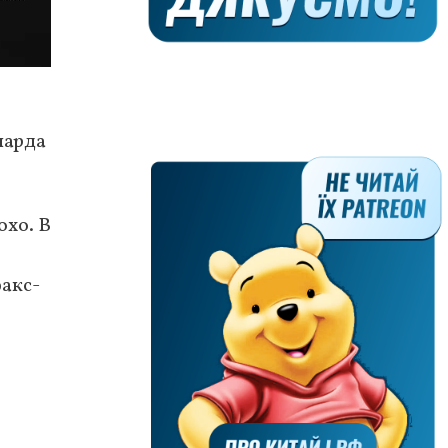
иарда
охо. В
акс-