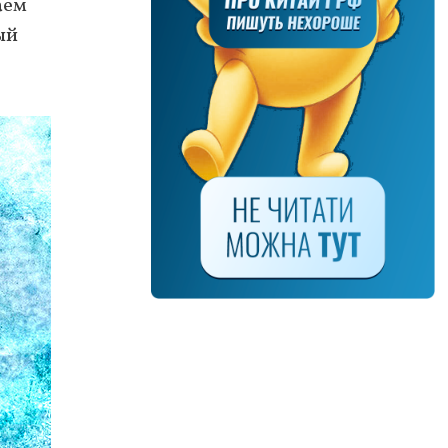
аем
ый