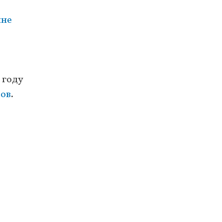
ине
 году
ров
.