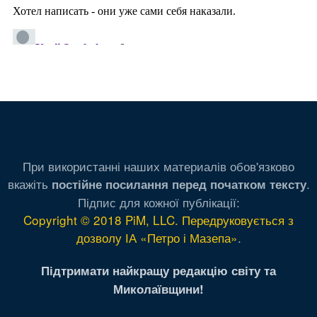
При використанні наших материалів обов'язково
вкажіть
.
постійне посилання перед початком тексту
Підпис для кожної публікації:
Copyright © 2018 PiM, LLC. Передруковується з
дозволу ІА «Петро і Мазепа»
.
Підтримати найкращу редакцію світу та
Миколаївщини!