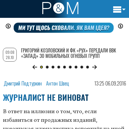
Основн
Перейти
навигац
к
основному
содержанию
ГРИГОРИЙ КОЗЛОВСКИЙ И ФК «РУХ» ПЕРЕДАЛИ ВВК
09:08
«ЗАПАД» 30 МОБИЛЬНЫХ ОГНЕВЫХ ГРУПП
28.10
Дмитрий Подтуркин
Антон Швец
13:25 06.09.2016
ЖУРНАЛИСТ НЕ ВИНОВАТ
В ответ на иллюзии о том, что, если
избавиться от продажных изданий,
украинская журналистика вспорхнёт на иной