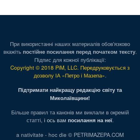
При використанні наших материалів обов'язково
вкажіть
.
постійне посилання перед початком тексту
Підпис для кожної публікації:
Copyright © 2018 PiM, LLC. Передруковується з
дозволу ІА «Петро і Мазепа»
.
Підтримати найкращу редакцію світу та
Миколаївщини!
Більше правил та канонів ми виклали в окремій
статті,
і ось вам
.
посилання на неї
a nativitate - hoc die © PETRIMAZEPA.COM