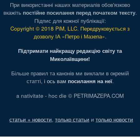
При використанні наших материалів обов'язково
вкажіть
.
постійне посилання перед початком тексту
Підпис для кожної публікації:
Copyright © 2018 PiM, LLC. Передруковується з
дозволу ІА «Петро і Мазепа»
.
Підтримати найкращу редакцію світу та
Миколаївщини!
Більше правил та канонів ми виклали в окремій
статті,
і ось вам
.
посилання на неї
a nativitate - hoc die © PETRIMAZEPA.COM
статьи + новости
,
только статьи
и
только новости