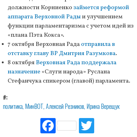
должности Корниенко
займется реформой
аппарата Верховной Рады
и улучшением
функции парламентаризма с учетом идей из
«плана Пэта Кокса».
7 октября Верховная Рада
отправила в
отставку главу ВР Дмитрия Разумкова
.
8 октября
Верховная Рада поддержала
назначение
«Слуги народа» Руслана
Стефанчука спикером (главой) парламента.
#
политика
МинВОТ
Алексей Резников
Ирина Верещук
Fac
Tw
ebo
itte