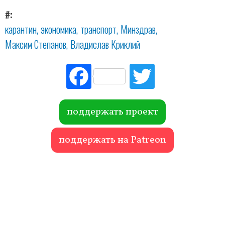
#
карантин
экономика
транспорт
Минздрав
Максим Степанов
Владислав Криклий
Fac
Tw
ebo
itte
ok
r
поддержать проект
поддержать на Patreon