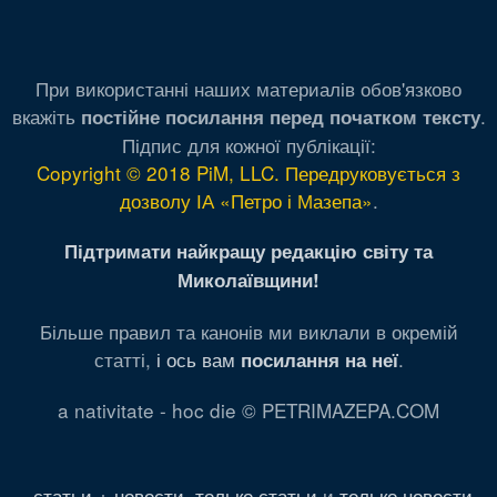
При використанні наших материалів обов'язково
вкажіть
.
постійне посилання перед початком тексту
Підпис для кожної публікації:
Copyright © 2018 PiM, LLC. Передруковується з
дозволу ІА «Петро і Мазепа»
.
Підтримати найкращу редакцію світу та
Миколаївщини!
Більше правил та канонів ми виклали в окремій
статті,
і ось вам
.
посилання на неї
a nativitate - hoc die © PETRIMAZEPA.COM
статьи + новости
,
только статьи
и
только новости