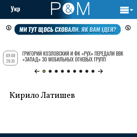
Укр
Основн
Перейти
навигац
к
основному
содержанию
ГРИГОРИЙ КОЗЛОВСКИЙ И ФК «РУХ» ПЕРЕДАЛИ ВВК
09:08
«ЗАПАД» 30 МОБИЛЬНЫХ ОГНЕВЫХ ГРУПП
28.10
Кирило Латишев