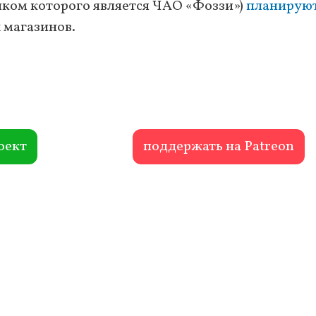
иком которого является ЧАО «Фоззи»)
планирую
х магазинов.
оект
поддержать на Patreon