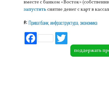
вместе с банком «Восток» (собственн
запустить
снятие денег с карт в касса
#
Приватбанк
инфраструктура
экономика
Fac
Tw
ebo
itte
ok
r
поддержать пр