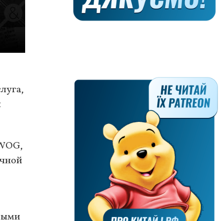
луга,
и
 WOG,
очной
выми