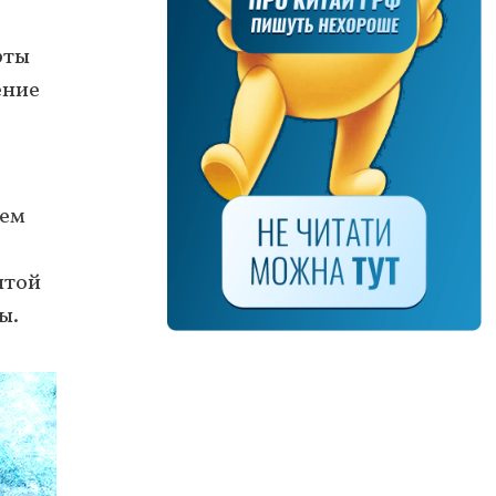
рты
ение
шем
ытой
ы.