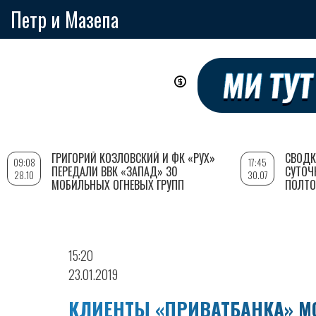
Петр и Мазепа
Перейти
к
основному
содержанию
ГРИГОРИЙ КОЗЛОВСКИЙ И ФК «РУХ»
СВОДК
09:08
17:45
ПЕРЕДАЛИ ВВК «ЗАПАД» 30
СУТОЧ
28.10
30.07
МОБИЛЬНЫХ ОГНЕВЫХ ГРУПП
ПОЛТО
15:20
23.01.2019
КЛИЕНТЫ «ПРИВАТБАНКА» М