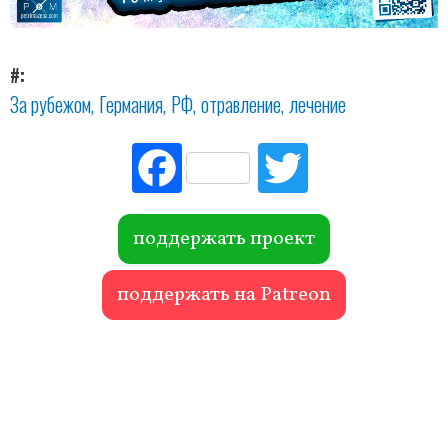
#
За рубежом
Германия
РФ
отравление
лечение
Fac
Tw
ebo
itte
ok
r
поддержать проект
поддержать на Patreon