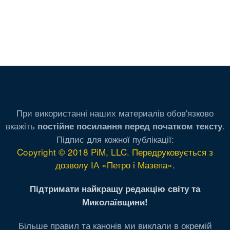
При використанні наших материалів обов'язково
вкажіть
.
постійне посилання перед початком тексту
Підпис для кожної публікації:
Copyright © 2018 PiM, LLC. Передруковується з
дозволу ІА «Петро і Мазепа»
.
Підтримати найкращу редакцію світу та
Миколаївщини!
Більше правил та канонів ми виклали в окремій