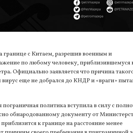
 границе с Китаем, разрешив военным и
ажение по любому человеку, приблизившемуся 
етра. Официально заявляется что причина таког
 вирус еще не добрался до КНДР и «враги» пыт
я пограничная политика вступила в силу с полн
асно обнародованному документу от Министерс
 приблизится к границе на расстояние менее
от причины своего пребывания в приграничной з