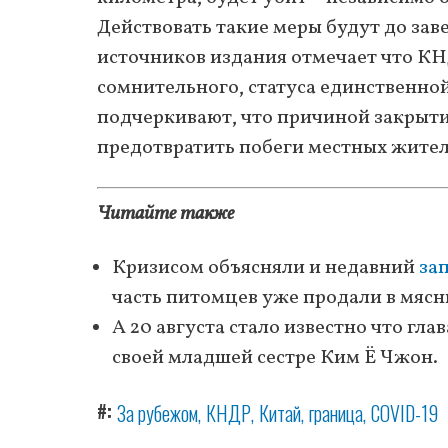
Действовать такие меры будут до зав
источников издания отмечает что КНД
сомнительного, статуса единственной
подчеркивают, что причиной закрыти
предотвратить побеги местных жител
Читайте также
Кризисом объясняли и недавний
за
часть питомцев уже продали в мясн
А 20 августа стало известно что г
своей младшей сестре Ким Ё Чжон.
#
За рубежом
КНДР
Китай
граница
COVID-19