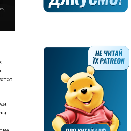
к
о
аются
очи
тва
оне.