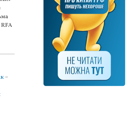
з
ьма
и RFA
ак
–
й