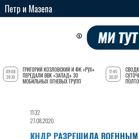
Петр и Мазепа
Перейти
к
основному
содержанию
ГРИГОРИЙ КОЗЛОВСКИЙ И ФК «РУХ»
СВОДК
09:08
17:45
ПЕРЕДАЛИ ВВК «ЗАПАД» 30
СУТОЧ
28.10
30.07
МОБИЛЬНЫХ ОГНЕВЫХ ГРУПП
ПОЛТО
11:32
27.08.2020
КНДР РАЗРЕШИЛА ВОЕННЫМ 