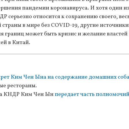
ершения пандемии коронавируса. И хотя один и
Р серьезно относится к сохранению своего, вес
 страны в мире без COVID-19, другие источник
я границ может быть кризис и желание властей
ей в Китай.
прет Ким Чен Ына на содержание домашних соб
ые рестораны.
лава КНДР Ким Чен Ын
передает часть полномочи