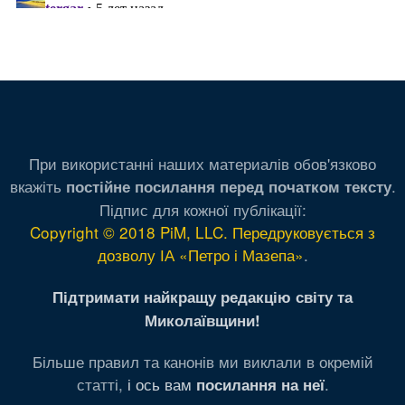
При використанні наших материалів обов'язково
вкажіть
.
постійне посилання перед початком тексту
Підпис для кожної публікації:
Copyright © 2018 PiM, LLC. Передруковується з
дозволу ІА «Петро і Мазепа»
.
Підтримати найкращу редакцію світу та
Миколаївщини!
Більше правил та канонів ми виклали в окремій
статті,
і ось вам
.
посилання на неї