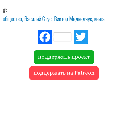
#
общество
Василий Стус
Виктор Медведчук
книга
Fac
Tw
ebo
itte
ok
r
поддержать проект
поддержать на Patreon