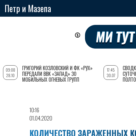
Петр и Мазепа
Перейти
к
основному
содержанию
ГРИГОРИЙ КОЗЛОВСКИЙ И ФК «РУХ»
СВОДК
09:08
17:45
ПЕРЕДАЛИ ВВК «ЗАПАД» 30
СУТОЧ
28.10
30.07
МОБИЛЬНЫХ ОГНЕВЫХ ГРУПП
ПОЛТО
10:16
01.04.2020
КОЛИЧЕСТВО ЗАРАЖЕННЫХ К