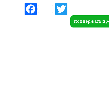
Fac
Tw
ebo
itte
ok
r
поддержать пр