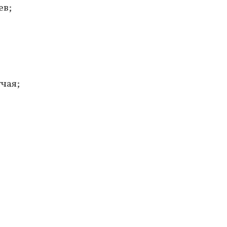
ев;
чая;