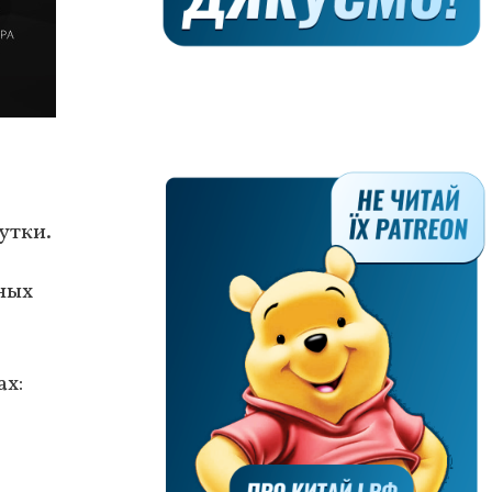
утки.
ных
ах: