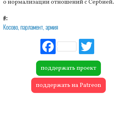
о нормализации отношений с Сербией.
#
Косово
парламент
армия
Fac
Tw
ebo
itte
ok
r
поддержать проект
поддержать на Patreon