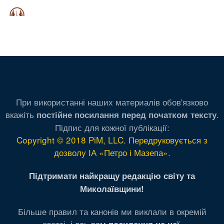
При використанні наших материалів обов'язково
вкажіть
.
постійне посилання перед початком тексту
Підпис для кожної публікації:
Copyright © 2018 PiM, LLC. Передруковується з
дозволу ІА «Петро і Мазепа»
.
Підтримати найкращу редакцію світу та
Миколаївщини!
Більше правил та канонів ми виклали в окремій
статті,
і ось вам
.