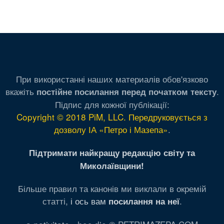
При використанні наших материалів обов'язково
вкажіть
.
постійне посилання перед початком тексту
Підпис для кожної публікації:
Copyright © 2018 PiM, LLC. Передруковується з
дозволу ІА «Петро і Мазепа»
.
Підтримати найкращу редакцію світу та
Миколаївщини!
Більше правил та канонів ми виклали в окремій
статті,
і ось вам
.
посилання на неї