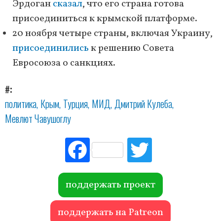
Эрдоган
сказал
, что его страна готова
присоединиться к крымской платформе.
20 ноября четыре страны, включая Украину,
присоединились
к решению Совета
Евросоюза о санкциях.
#
политика
Крым
Турция
МИД
Дмитрий Кулеба
Мевлют Чавушоглу
Fac
Tw
ebo
itte
ok
r
поддержать проект
поддержать на Patreon