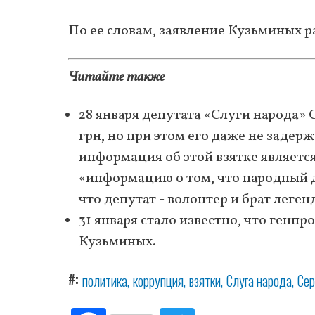
По ее словам, заявление Кузьминых 
Читайте также
28 января депутата «Слуги народа»
грн, но при этом его даже не заде
информация об этой взятке являетс
«информацию о том, что народный 
что депутат - волонтер и брат леге
31 января стало известно, что ген
Кузьминых.
#
политика
коррупция
взятки
Слуга народа
Сер