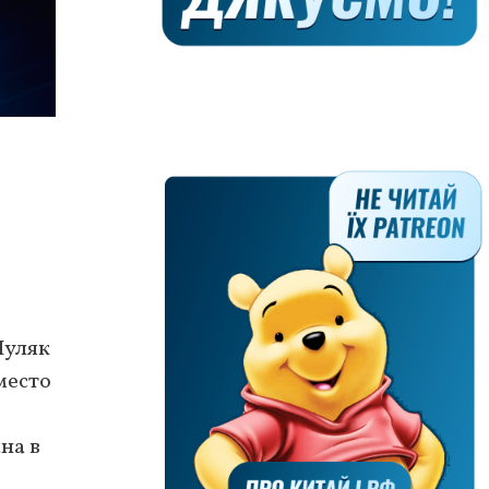
Шуляк
место
на в