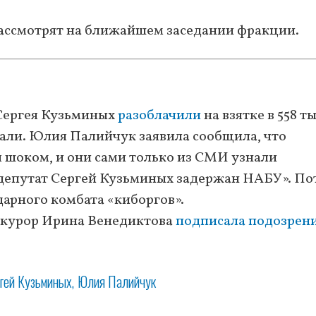
рассмотрят на ближайшем заседании фракции.
 Сергея Кузьминых
разоблачили
на взятке в 558 ты
ржали. Юлия Палийчук заявила сообщила, что
я шоком, и они сами только из СМИ узнали
депутат Сергей Кузьминых задержан НАБУ». П
ндарного комбата «киборгов».
прокурор Ирина Венедиктова
подписала подозрен
гей Кузьминых
Юлия Палийчук