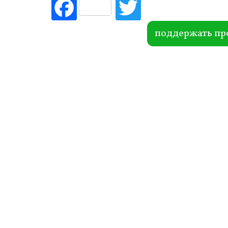
Fac
Tw
ebo
itte
ok
r
поддержать пр