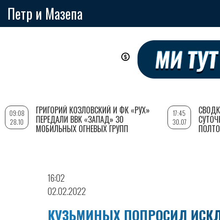
Петр и Мазепа
Перейти
к
основному
содержанию
ГРИГОРИЙ КОЗЛОВСКИЙ И ФК «РУХ»
СВОДК
09:08
17:45
ПЕРЕДАЛИ ВВК «ЗАПАД» 30
СУТОЧ
28.10
30.07
МОБИЛЬНЫХ ОГНЕВЫХ ГРУПП
ПОЛТО
16:02
02.02.2022
КУЗЬМИНЫХ ПОПРОСИЛ ИСКЛ