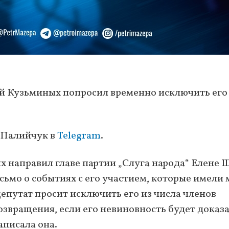
ей Кузьминых попросил временно исключить его
 Палийчук в
Telegram
.
 направил главе партии „Слуга народа“ Елене 
ьмо о событиях с его участием, которые имели 
депутат просит исключить его из числа членов
звращения, если его невиновность будет доказа
аписала она.