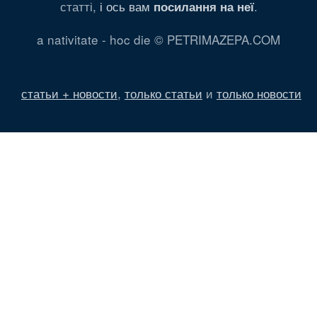
статті,
і ось вам
.
посилання на неї
a nativitate - hoc die © PETRIMAZEPA.COM
статьи + новости
,
только статьи
и
только новости