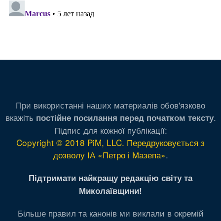
При використанні наших материалів обов'язково
вкажіть
.
постійне посилання перед початком тексту
Підпис для кожної публікації:
Copyright © 2018 PiM, LLC. Передруковується з
дозволу ІА «Петро і Мазепа»
.
Підтримати найкращу редакцію світу та
Миколаївщини!
Більше правил та канонів ми виклали в окремій