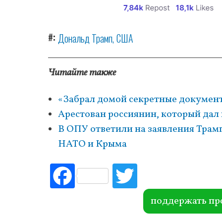
#
Дональд Трамп
США
Читайте также
«Забрал домой секретные документ
Арестован россиянин, который дал
В ОПУ ответили на заявления Трампа
НАТО и Крыма
Fac
Tw
ebo
itte
ok
r
поддержать пр