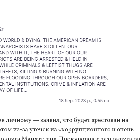
ее личному — заявил, что будет арестован на
этом из-за утечек из «коррупционного и очень
округа Манхэттен». Прокуроров этого округа о