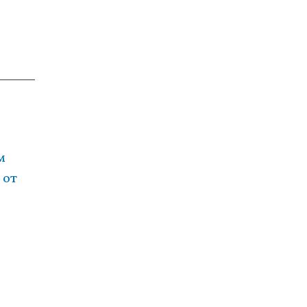
м
 от