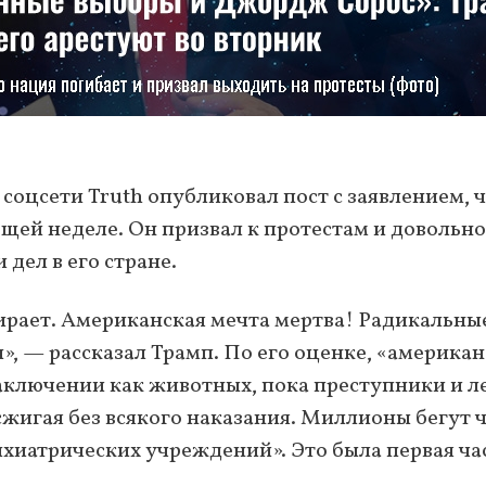
оцсети Truth опубликовал пост с заявлением, ч
ющей неделе. Он призвал к протестам и довольно
дел в его стране.
ирает. Американская мечта мертва! Радикальны
, — рассказал Трамп. По его оценке, «америка
заключении как животных, пока преступники и л
сжигая без всякого наказания. Миллионы бегут 
ихиатрических учреждений». Это была первая ча