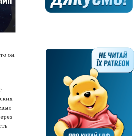
то он
е
нских
евые
через
сть