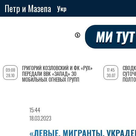
Петр и Мазепа
Укр
Перейти
к
основному
содержанию
ГРИГОРИЙ КОЗЛОВСКИЙ И ФК «РУХ»
СВОДК
09:08
17:45
ПЕРЕДАЛИ ВВК «ЗАПАД» 30
СУТОЧ
28.10
30.07
МОБИЛЬНЫХ ОГНЕВЫХ ГРУПП
ПОЛТО
15:44
18.03.2023
«ЛЕВЫЕ, МИГРАНТЫ, УКРАД