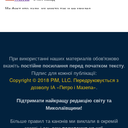
При використанні наших материалів обов'язково
вкажіть
.
постійне посилання перед початком тексту
Підпис для кожної публікації:
Copyright © 2018 PiM, LLC. Передруковується з
дозволу ІА «Петро і Мазепа»
.
Підтримати найкращу редакцію світу та
Миколаївщини!
Більше правил та канонів ми виклали в окремій
статті,
і ось вам
.