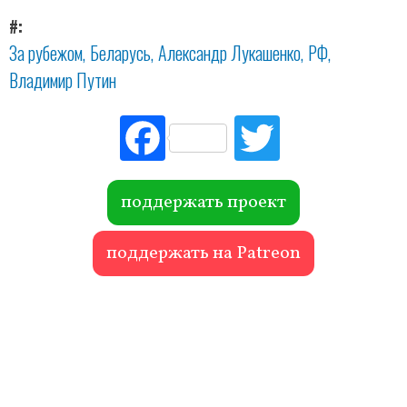
#
За рубежом
Беларусь
Александр Лукашенко
РФ
Владимир Путин
Fac
Tw
ebo
itte
ok
r
поддержать проект
поддержать на Patreon